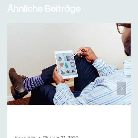
Ähnliche Beiträge
Sed ut perspiciatis unde omnis iste
natus error sit voluptatem
Von
admin
Oktober 23, 2020