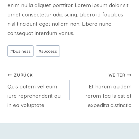
enim nulla aliquet porttitor. Lorem ipsum dolor sit
amet consectetur adipiscing. Libero id faucibus
nisl tincidunt eget nullam non. Libero nunc
consequat interdum varius.
Schlagworte:
#
business
#
success
Beitragsnavigation
ZURÜCK
WEITER
Quis autem vel eum
Et harum quidem
iure reprehenderit qui
rerum facilis est et
in ea voluptate
expedita distinctio